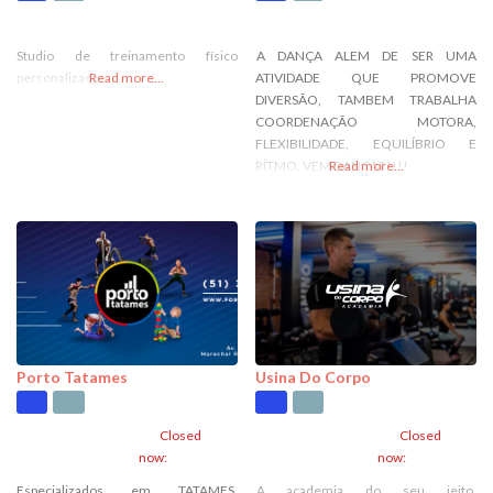
Studio de treinamento físico
A DANÇA ALEM DE SER UMA
personalizado.
Read more...
ATIVIDADE QUE PROMOVE
DIVERSÃO, TAMBEM TRABALHA
COORDENAÇÃO MOTORA,
FLEXIBILIDADE, EQUILÍBRIO E
RÍTMO. VEM DANÇAR!!!!
Read more...
Porto Tatames
Usina Do Corpo
Closed
Closed
now
:
now
:
Especializados em TATAMES,
A academia do seu jeito.