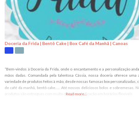
Doceria da Frida | Bentô Cake | Box Café da Manhã | Canoas
“Bem-vindos à Doceria da Frida, onde o encantamento e a personalização an
mãos dadas. Comandada pela talentosa Cássia, nossa doceria oferece uma 
variedade de produtos feitos à mão, desde nossas famosas box personalizadas, 
de café da manhã, bentô cake….. Até nossos deliciosos bolos e sobremesas. 
produtos são entregues com muito carinho e dedicação em horários flexíveis
Read more...