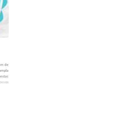
dam de
ampla
cestas
Nossos