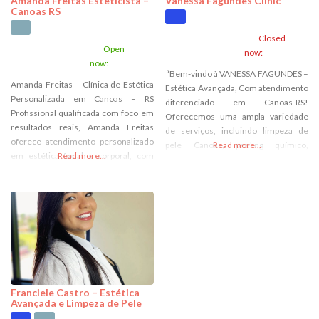
Amanda Freitas Esteticista –
Vanessa Fagundes Clinic
Canoas RS
Closed
Open
now
:
now
:
“Bem-vindo à VANESSA FAGUNDES –
Amanda Freitas – Clínica de Estética
Estética Avançada, Com atendimento
Personalizada em Canoas – RS
diferenciado em Canoas-RS!
Profissional qualificada com foco em
Oferecemos uma ampla variedade
resultados reais, Amanda Freitas
de serviços, incluindo limpeza de
oferece atendimento personalizado
pele Canoas, peeling químico,
Read more...
em estética facial e corporal, com
Read more...
micropigmentaçao, Canoas,
técnicas modernas e alto padrão de
microagulhamento corporal e capilar,
cuidado. Serviços incluem: limpeza
Lipo Enzimática, e muito mais. Sou
de pele profunda,
especialista em sobrancelhas e
microagulhamento, peelings
finalizando o curso de e Biomedicina
químicos, tratamento de estrias e
estética, sou capaz de oferecer aos
cicatrizes, massagens relaxantes e
meus clientes a mais avançada
outros procedimentos estéticos em
tecnologia e
Canoas – RS.
Franciele Castro – Estética
Avançada e Limpeza de Pele