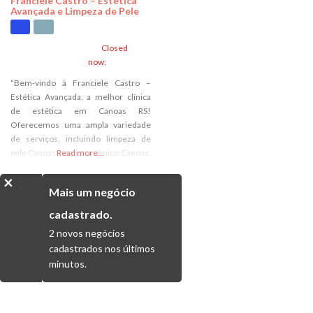
Franciele Castro – Estética
Avançada e Limpeza de Pele
Closed
now
:
“Bem-vindo à Franciele Castro –
Estética Avançada, a melhor clínica
de estética em Canoas RS!
Oferecemos uma ampla variedade
de serviços, incluindo limpeza de
pele Canoas, peeling químico Canoas,
Read more...
microagulhamento corporal e capilar,
×
Lipo Enzimática, e muito mais. Como
Mais um negócio
estudante de Biomedicina, sou capaz
de oferecer aos meus clientes a mais
cadastrado.
avançada tecnologia e técnicas para
2 novos negócios
obter resultados incríveis. Nossa
cadastrados nos últimos
minutos.