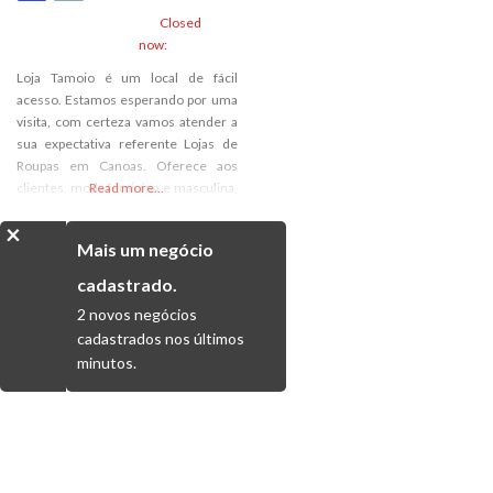
Closed
now
:
Loja Tamoio é um local de fácil
acesso. Estamos esperando por uma
visita, com certeza vamos atender a
sua expectativa referente Lojas de
Roupas em Canoas. Oferece aos
clientes, moda feminina e masculina,
Read more...
compre vestidos, blusas, calças,
×
calçados e acessórios em até 10x
Mais um negócio
sem juros.
cadastrado.
2 novos negócios
cadastrados nos últimos
minutos.