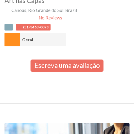
Art nas Capas
Canoas
,
Rio Grande do Sul
,
Brazil
No Reviews
(51) 3463-0098
Geral
Escreva uma avaliação