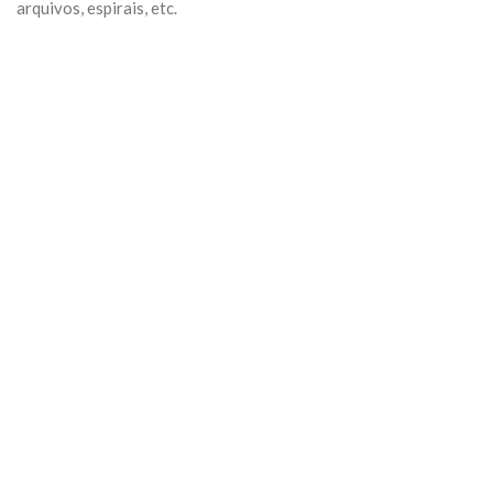
arquivos, espirais, etc.
Previous
Next
Algumas Tags para posicionar seu negócio:
arquivo
Categoria:
Geral