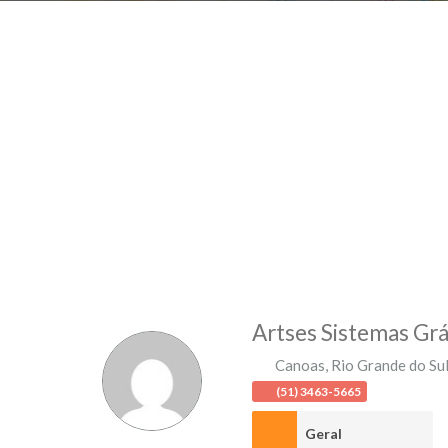
Artses Sistemas Grá
Canoas
,
Rio Grande do Su
(51) 3463-5665
Geral