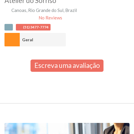
Atelier do Sorriso
Canoas
,
Rio Grande do Sul
,
Brazil
No Reviews
(51) 3477-7774
Geral
Escreva uma avaliação