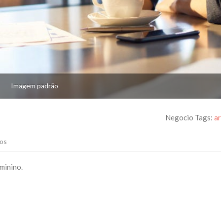
Imagem padrão
Negocio Tags:
a
os
minino.