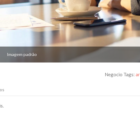
Imagem padrão
Negocio Tags:
a
os
s.