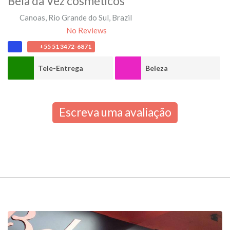
Bela da Vez cosméticos
Canoas
,
Rio Grande do Sul
,
Brazil
No Reviews
+55 51 3472-6871
Tele-Entrega
Beleza
Escreva uma avaliação