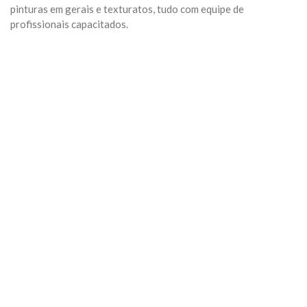
pinturas em gerais e texturatos, tudo com equipe de
profissionais capacitados.
Previous
Next
Algumas Tags para posicionar seu negócio:
arquivo
Categoria:
Geral