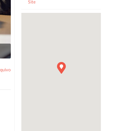
Site
Image
rquivo