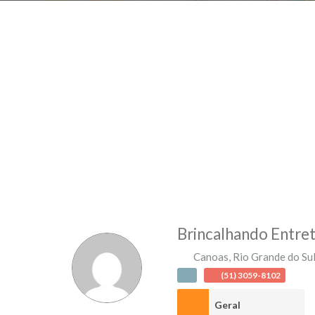
Brincalhando Entre
Canoas
,
Rio Grande do Su
(51) 3059-8102
Geral