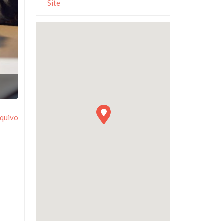
Site
Image
rquivo