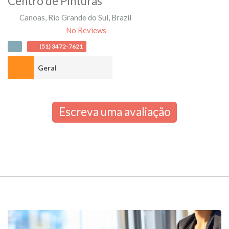
Centro de Pinturas
Canoas
,
Rio Grande do Sul
,
Brazil
No Reviews
(51) 3472-7621
Geral
Escreva uma avaliação