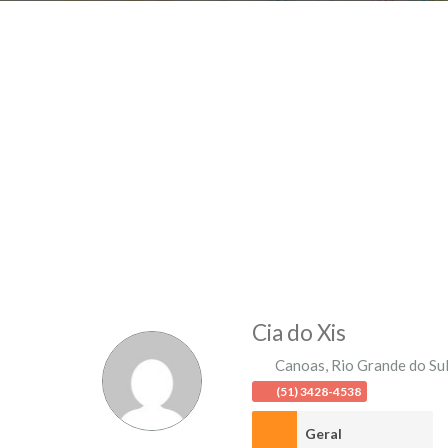
Cia do Xis
Canoas
,
Rio Grande do Su
(51) 3428-4538
Geral