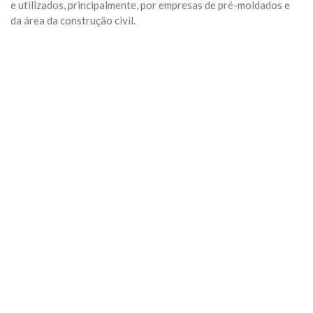
e utilizados, principalmente, por empresas de pré-moldados e
da área da construção civil.
Previous
Next
Algumas Tags para posicionar seu negócio:
arquivo
Categoria:
Geral