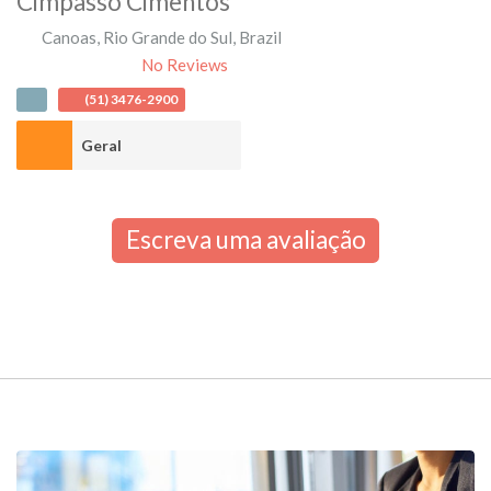
Cimpasso Cimentos
Canoas
,
Rio Grande do Sul
,
Brazil
No Reviews
(51) 3476-2900
Geral
Escreva uma avaliação