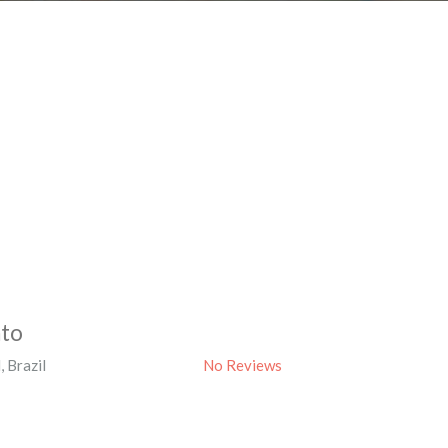
nto
l
,
Brazil
No Reviews