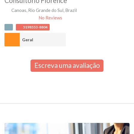
Consultório Flórence
Canoas
,
Rio Grande do Sul
,
Brazil
No Reviews
5198553-8804
Geral
Escreva uma avaliação