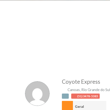
Coyote Express
Canoas
,
Rio Grande do Su
(51) 3478-5385
Geral