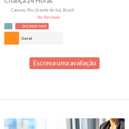
Criança 24 Horas
Canoas
,
Rio Grande do Sul
,
Brazil
No Reviews
(51) 3428-5641
Geral
Escreva uma avaliação