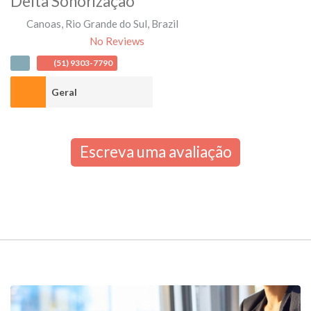
Delta Sonorização
Canoas
,
Rio Grande do Sul
,
Brazil
No Reviews
(51) 9303-7790
Geral
Escreva uma avaliação