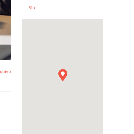
Site
Image
rquivo