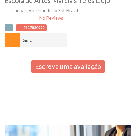
Escola de Artes Marciais Teles Dojô
Canoas
,
Rio Grande do Sul
,
Brazil
No Reviews
5137850972
Geral
Escreva uma avaliação