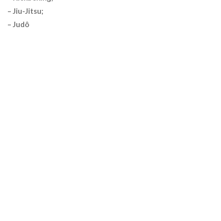
– Jiu-Jitsu;
– Judô
Previous
Next
Algumas Tags para posicionar seu negócio:
arquivo
Categoria:
Geral