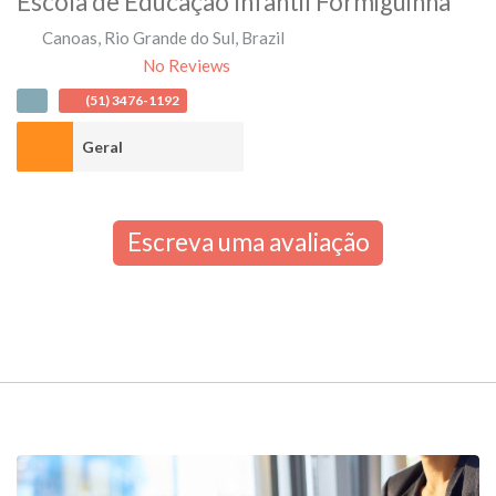
Escola de Educação Infantil Formiguinha
Canoas
,
Rio Grande do Sul
,
Brazil
No Reviews
(51) 3476-1192
Geral
Escreva uma avaliação