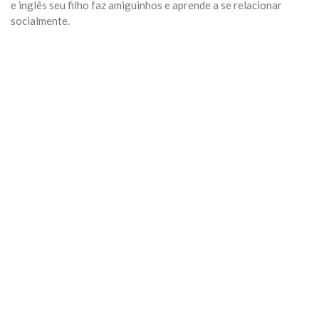
e inglês seu filho faz amiguinhos e aprende a se relacionar
socialmente.
Previous
Next
Algumas Tags para posicionar seu negócio:
arquivo
Categoria:
Geral