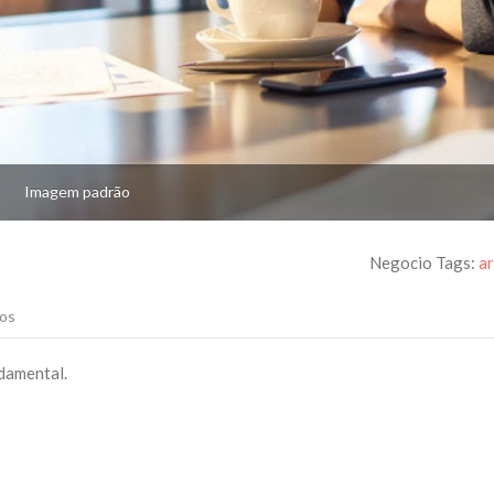
Imagem padrão
Negocio Tags:
a
os
damental.