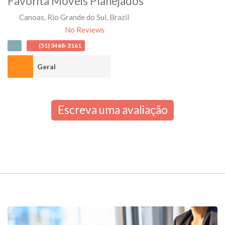
Favorita Móveis Planejados
Canoas
,
Rio Grande do Sul
,
Brazil
No Reviews
(51) 3468-3161
Geral
Escreva uma avaliação