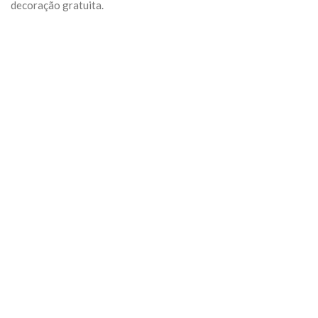
decoração gratuita.
Previous
Next
Algumas Tags para posicionar seu negócio:
arquivo
Categoria:
Geral