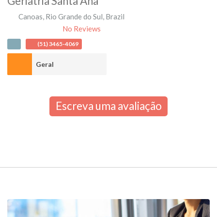
Geriatria Santa Ana
Canoas
,
Rio Grande do Sul
,
Brazil
No Reviews
(51) 3465-4069
Geral
Escreva uma avaliação