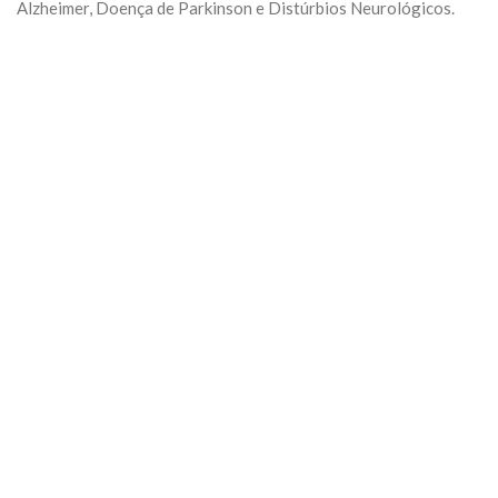
Alzheimer, Doença de Parkinson e Distúrbios Neurológicos.
Previous
Next
Algumas Tags para posicionar seu negócio:
arquivo
Categoria:
Geral