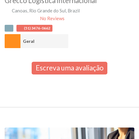
Grecco Logistica Internacional
Canoas
,
Rio Grande do Sul
,
Brazil
No Reviews
(51) 3476-0662
Geral
Escreva uma avaliação