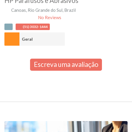
HP Parafusos e Abrasivos
Canoas
,
Rio Grande do Sul
,
Brazil
No Reviews
(51) 3032-1444
Geral
Escreva uma avaliação