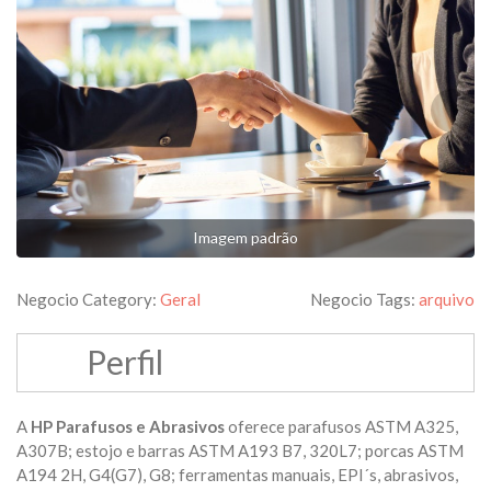
Imagem padrão
Negocio Category:
Geral
Negocio Tags:
arquivo
Perfil
A
HP Parafusos e Abrasivos
oferece parafusos ASTM A325,
A307B; estojo e barras ASTM A193 B7, 320L7; porcas ASTM
A194 2H, G4(G7), G8; ferramentas manuais, EPI´s, abrasivos,