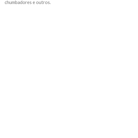
chumbadores e outros.
Previous
Next
Algumas Tags para posicionar seu negócio:
arquivo
Categoria:
Geral