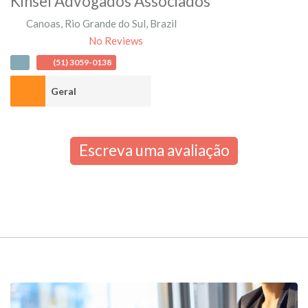
Kinsel Advogados Associados
Canoas
,
Rio Grande do Sul
,
Brazil
No Reviews
(51) 3059-0138
Geral
Escreva uma avaliação