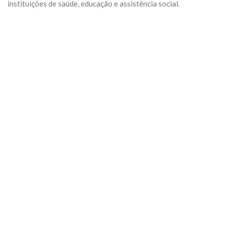
instituições de saúde, educação e assistência social.
Previous
Next
Algumas Tags para posicionar seu negócio:
arquivo
Categoria:
Geral