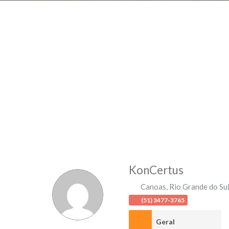
KonCertus
Canoas
,
Rio Grande do Su
(51) 3477-3765
Geral