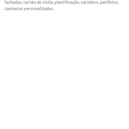
fachadas, cartão de visita, plastificação, carimbos, panfletos,
camisetas personalizadas.
Previous
Next
Algumas Tags para posicionar seu negócio:
arquivo
Categoria:
Geral