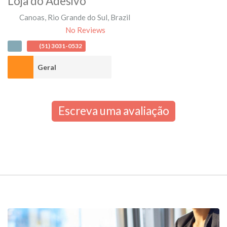
Loja do Adesivo
Canoas
,
Rio Grande do Sul
,
Brazil
No Reviews
(51) 3031-0532
Geral
Escreva uma avaliação