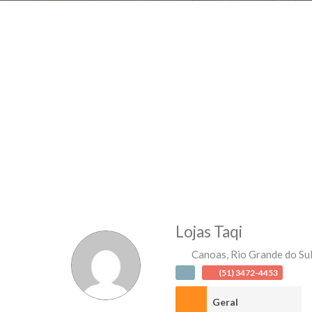
Lojas Taqi
Canoas
,
Rio Grande do Su
(51) 3472-4453
Geral