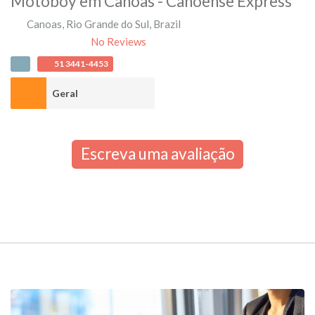
Motoboy em Canoas - Canoense Express
Canoas
,
Rio Grande do Sul
,
Brazil
No Reviews
51 3441-4453
Geral
Escreva uma avaliação