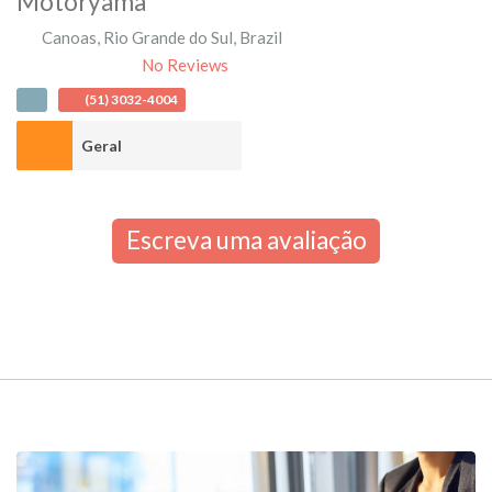
Motoryama
Canoas
,
Rio Grande do Sul
,
Brazil
No Reviews
(51) 3032-4004
Geral
Escreva uma avaliação