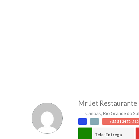
Mr Jet Restaurante
Canoas
,
Rio Grande do Su
+55 51 3472-212
Tele-Entrega