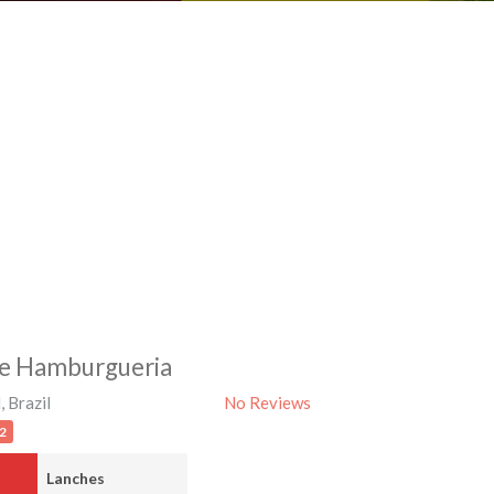
 e Hamburgueria
l
,
Brazil
No Reviews
2
Lanches