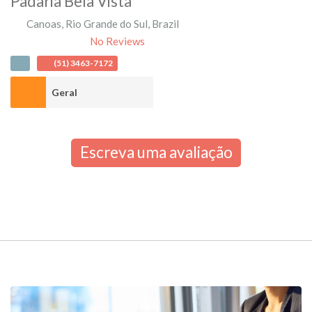
Padaria Bela Vista
Canoas
,
Rio Grande do Sul
,
Brazil
No Reviews
(51) 3463-7172
Geral
Escreva uma avaliação