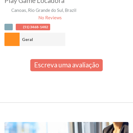
Play Game Locadora
Canoas
,
Rio Grande do Sul
,
Brazil
No Reviews
(51) 3468-1482
Geral
Escreva uma avaliação