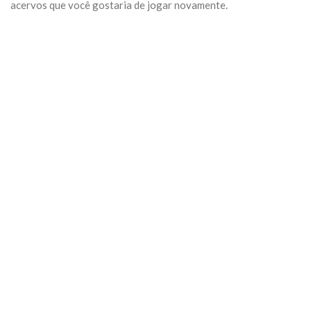
acervos que você gostaria de jogar novamente.
Previous
Next
Algumas Tags para posicionar seu negócio:
arquivo
Categoria:
Geral