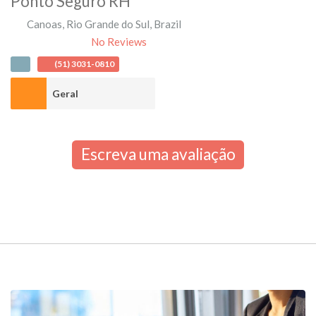
Ponto Seguro RH
Canoas
,
Rio Grande do Sul
,
Brazil
No Reviews
(51) 3031-0810
Geral
Escreva uma avaliação