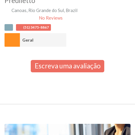
Prediletto
Canoas
,
Rio Grande do Sul
,
Brazil
No Reviews
(51) 3475-8867
Geral
Escreva uma avaliação