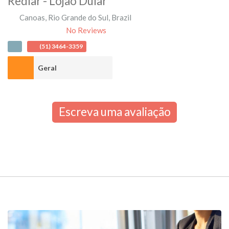
Redlar - Lojão Dular
Canoas
,
Rio Grande do Sul
,
Brazil
No Reviews
(51) 3464-3359
Geral
Escreva uma avaliação