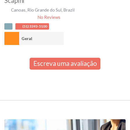
Scapini
Canoas
,
Rio Grande do Sul
,
Brazil
No Reviews
(51) 3393-5100
Geral
Escreva uma avaliação