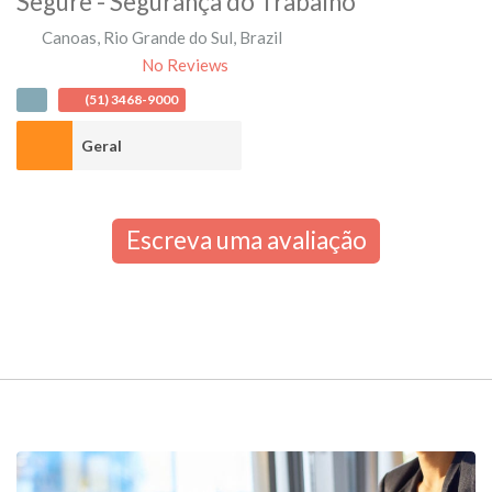
Segure - Segurança do Trabalho
Canoas
,
Rio Grande do Sul
,
Brazil
No Reviews
(51) 3468-9000
Geral
Escreva uma avaliação