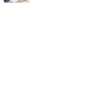
Previous
Next
Algumas Tags para posicionar seu negócio:
arquivo
Categoria:
Geral