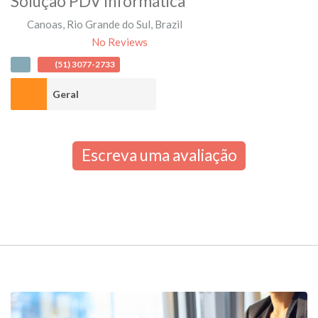
Solução PDV Informática
Canoas
,
Rio Grande do Sul
,
Brazil
No Reviews
(51) 3077-2733
Geral
Escreva uma avaliação