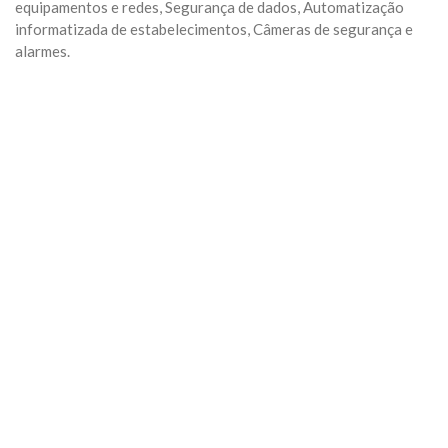
equipamentos e redes, Segurança de dados, Automatização
informatizada de estabelecimentos, Câmeras de segurança e
alarmes.
Previous
Next
Algumas Tags para posicionar seu negócio:
arquivo
Categoria:
Geral