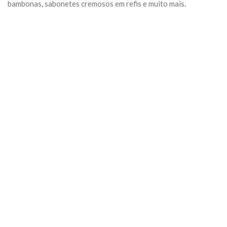
bambonas, sabonetes cremosos em refis e muito mais.
Previous
Next
Algumas Tags para posicionar seu negócio:
arquivo
Categoria:
Geral